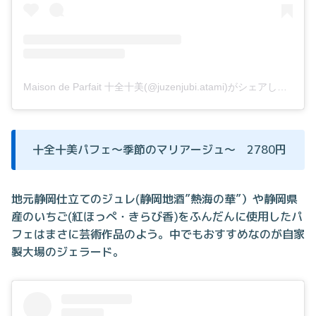
Maison de Parfait 十全十美(@juzenjubi.atami)がシェアした投稿
十全十美パフェ～季節のマリアージュ～ 2780円
地元静岡仕立てのジュレ(静岡地酒”熱海の華”）や静岡県
産のいちご(紅ほっぺ・きらび香)をふんだんに使用したパ
フェはまさに芸術作品のよう。中でもおすすめなのが自家
製大場のジェラード。