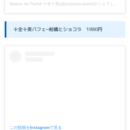
Maison de Parfait 十全十美(@juzenjubi.atami)がシェアした投稿
十全十美パフェ~柑橘とショコラ 1980円
この投稿をInstagramで見る