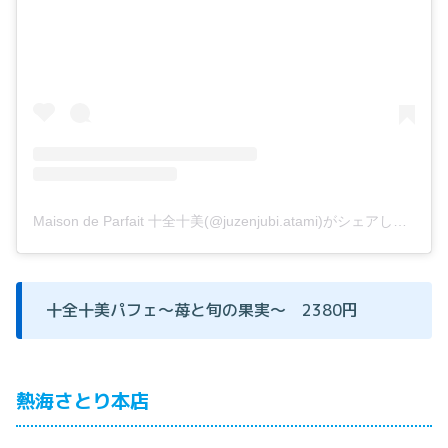
Maison de Parfait 十全十美(@juzenjubi.atami)がシェアした投稿
十全十美パフェ～苺と旬の果実～ 2380円
熱海さとり本店