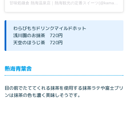
甘味処鎌倉 熱海温泉店｜熱海観光の定番スイーツ(@kamakura_atamionsen)がシェアした投稿
わらびもちドリンクマイルドホット
浅川園のお抹茶 720円
天空のほうじ茶 720円
熱海青葉舎
目の前でたててくれる抹茶を使用する抹茶ラテや富士プリ
ンは抹茶の色も濃く美味しそうです。