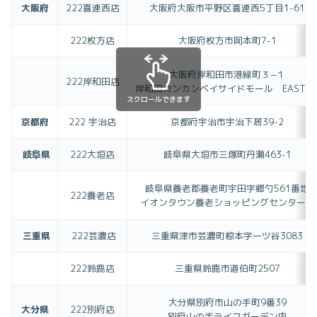
大阪府
222喜連西店
大阪府大阪市平野区喜連西5丁目1-61
222枚方店
大阪府枚方市岡本町7-1
大阪府岸和田市港緑町３−１
222岸和田店
岸和田カンカンベイサイドモール EAST２
スクロールできます
京都府
222 宇治店
京都府宇治市宇治下居39-2
岐阜県
222大垣店
岐阜県大垣市三塚町丹瀬463-1
岐阜県養老郡養老町宇田字郷勺561番地
222養老店
イオンタウン養老ショッピングセンター内
三重県
222芸濃店
三重県津市芸濃町椋本字一ツ谷3083
222鈴鹿店
三重県鈴鹿市道伯町2507
大分県別府市山の手町9番39
大分県
222別府店
別府山の手ライフガーデン内