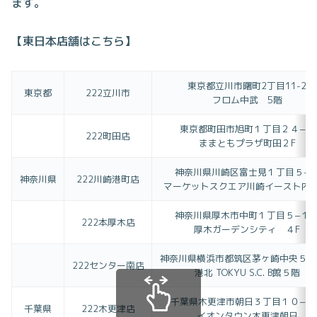
ます。
【東日本店舗はこちら】
東京都立川市曙町2丁目11-2
東京都
222立川市
フロム中武 5階
東京都町田市旭町１丁目２４−１
222町田店
ままともプラザ町田２F
神奈川県川崎区富士見１丁目５−
神奈川県
222川崎港町店
マーケットスクエア川崎イースト内 
神奈川県厚木市中町１丁目５−１
222本厚木店
厚木ガーデンシティ ４F
神奈川県横浜市都筑区茅ヶ崎中央５番
222センター南店
港北 TOKYU S.C. B館５階
千葉県木更津市朝日３丁目１０−１
千葉県
222木更津店
イオンタウン木更津朝日