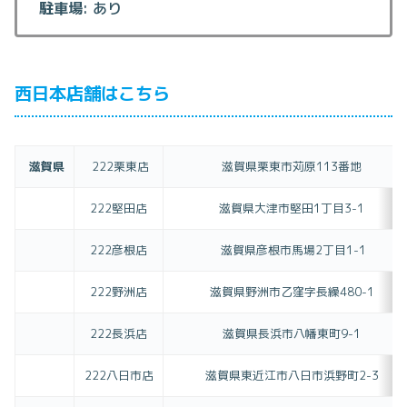
駐車場
: あり
西日本店舗はこちら
滋賀県
222栗東店
滋賀県栗東市苅原113番地
222堅田店
滋賀県大津市堅田1丁目3-1
222彦根店
滋賀県彦根市馬場2丁目1-1
222野洲店
滋賀県野洲市乙窪字長繰480-1
222長浜店
滋賀県長浜市八幡東町9-1
222八日市店
滋賀県東近江市八日市浜野町2-3