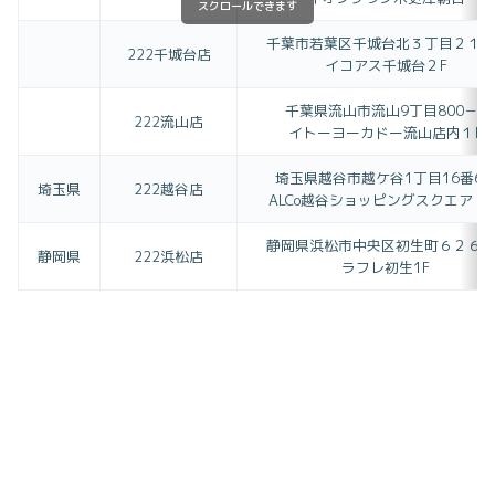
スクロールできます
千葉市若葉区千城台北３丁目２１−
222千城台店
イコアス千城台２F
千葉県流山市流山9丁目800－2
222流山店
イトーヨーカドー流山店内１F
埼玉県越谷市越ケ谷1丁目16番6
埼玉県
222越谷店
ALCo越谷ショッピングスクエア 2
静岡県浜松市中央区初生町６２６−
静岡県
222浜松店
ラフレ初生1F