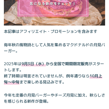
本記事はアフィリエイト・プロモーションを含みます
毎年秋の風物詩として人気を集めるマクドナルドの月見バ
ーガー。
2025年は
9月3日（水）
から全国で期間限定販売
がスター
トします。
終了時期は明言されていませんが、例年通りなら
10月上
旬〜中旬
まで楽しめる見込みです。
今年も定番の月見バーガーやチーズ月見に加え、秋らしさ
を感じられる新作が登場。