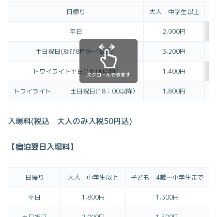
日帰り
大人 中学生以上
子
平日
2,900円
土日祝日(及び8月9～18日）
3,200円
トワイライト平日(16:00以降)
1,400円
スクロールできます
トワイライト 土日祝日(18：00以降）
1,800円
入場料(税込 大人のみ入税50円込)
【
宿泊翌日入場料
】
日帰り
大人 中学生以上
子ども 4歳～小学生まで
平日
1,800円
1,300円