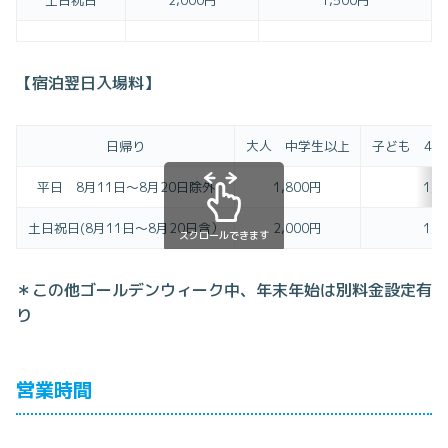
土日祝日
2,000円
1,500円
【宿泊翌日入場料】
日帰り
大人 中学生以上
子ども 4歳
平日 8月11日～8月20日除外
1,800円
1,3
土日祝日(8月11日～8月20日含）
2,000円
1,5
スクロールできます
＊この他ゴールデンウィーク中、年末年始は別料金設定有
り
営業時間