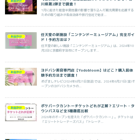
お出かけ
川県第2弾まで調査！
1月に起きた能登半島地震の影響で落ち込んだ観光需要を応援する
ための取り組みが各自治体や旅行会社で始ま...
任天堂の新施設「ニンテンドーミュージアム」完全ガイ
お出かけ
ド！予約方法は？
任天堂の新しい施設「ニンテンドーミュージアム」は、2024年10
月2日に京都府宇治市にオープンします...
ヨドバシ美容専門店【Yodobloom】はどこ？購入前体
お出かけ
験予約方法まで調査！
めざましテレビ(2024年6月21日放送)では、2024年6月21日(金)オ
ープンのヨドバシカメラの...
ポケパークカントーチケットどれが正解？エリート・タ
お出かけ
ウンパスなど全3種徹底比較
2026年のオープンを控えた「ポケパークカントー」。チケットは
「エリートトレーナーズパス」「トレーナ...