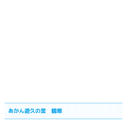
あかん遊久の里 鶴雅