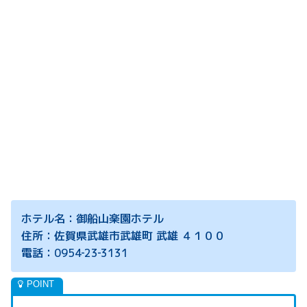
ホテル名：御船山楽園ホテル
住所：佐賀県武雄市武雄町 武雄 ４１００
電話：0954‐23‐3131