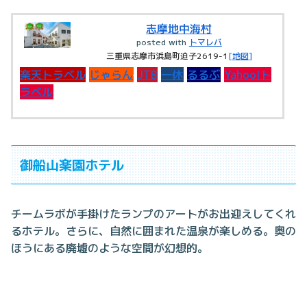
志摩地中海村
posted with
トマレバ
三重県志摩市浜島町迫子2619-1
[地図]
楽天トラベル
じゃらん
JTB
一休
るるぶ
Yahoo!ト
ラベル
御船山楽園ホテル
チームラボが手掛けたランプのアートがお出迎えしてくれ
るホテル。さらに、自然に囲まれた温泉が楽しめる。奥の
ほうにある廃墟のような空間が幻想的。