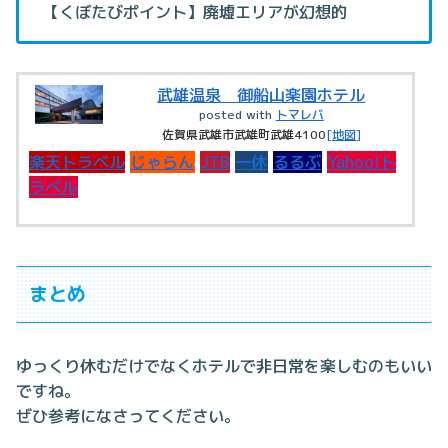
【くぼたびポイント】廃墟エリアが幻想的
武雄温泉 御船山楽園ホテル
posted with
トマレバ
佐賀県武雄市武雄町武雄4100
[地図]
楽天トラベル
じゃらん
JTB
一休
るるぶ
Yahoo!ト
ラベル
まとめ
ゆっくり休むだけでなくホテルで非日常を楽しむのもいい
ですね。
ぜひ参考になさってください。