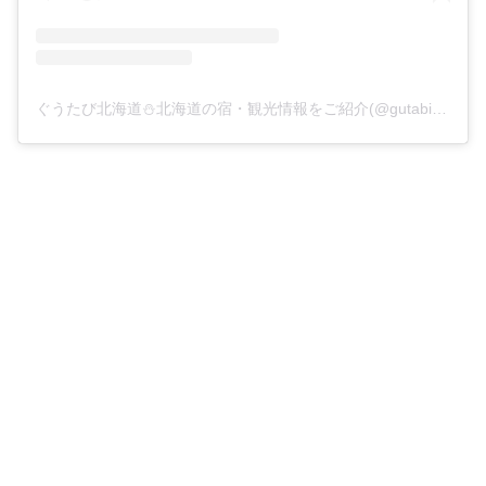
ぐうたび北海道⛄️北海道の宿・観光情報をご紹介(@gutabi_hokkaido)がシェアした投稿