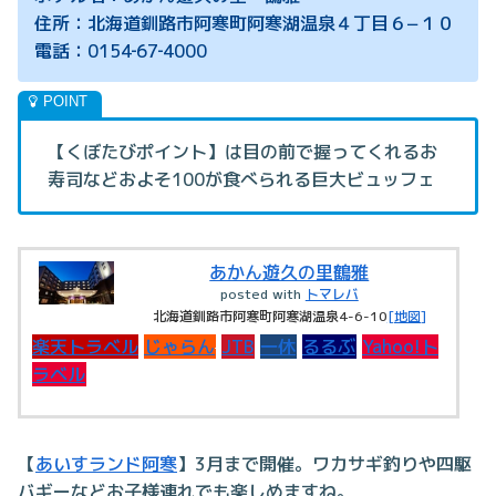
住所：北海道釧路市阿寒町阿寒湖温泉４丁目６−１０
電話：0154‐67‐4000
【くぼたびポイント】は目の前で握ってくれるお
寿司などおよそ100が食べられる巨大ビュッフェ
あかん遊久の里鶴雅
posted with
トマレバ
北海道釧路市阿寒町阿寒湖温泉4-6-10
[地図]
楽天トラベル
じゃらん
JTB
一休
るるぶ
Yahoo!ト
ラベル
【
あいすランド阿寒
】3月まで開催。ワカサギ釣りや四駆
バギーなどお子様連れでも楽しめますね。