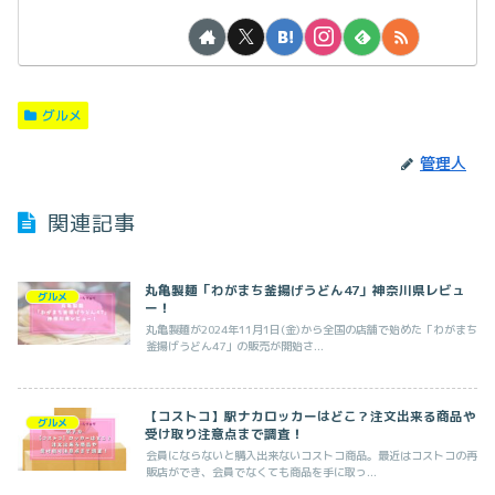
グルメ
管理人
関連記事
丸亀製麺「わがまち釜揚げうどん47」神奈川県レビュ
グルメ
ー！
丸亀製麺が2024年11月1日(金)から全国の店舗で始めた「わがまち
釜揚げうどん47」の販売が開始さ...
【コストコ】駅ナカロッカーはどこ？注文出来る商品や
グルメ
受け取り注意点まで調査！
会員にならないと購入出来ないコストコ商品。最近はコストコの再
販店ができ、会員でなくても商品を手に取っ...