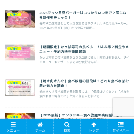
2025マック月見バーガーはいつからいつまで？気にな
グルメ
る新作もチェック！
毎年秋の風物詩として人気を集めるマクドナルドの月見バーガー。
2025年は9月3日（水）から全国で期間...
【期間限定】かっぱ寿司の食べホー！はお得？料金やメ
グルメ
ニュー・予約方法を徹底解説
かっぱ寿司の食べ放題を２００店舗に拡大！寿司はもちろん、サイ
ドメニューやデザートまで70分間好きなだ...
【焼き肉きんぐ】食べ放題の値段は？どれを食べればお
グルメ
得か魅力を調査！
焼肉きんぐ食べ放題で元を取るには、「値段はいくら？」「どれを
食べればお得なの？」と気になる人も多いで...
【2025最新】ケンタッキー食べ放題の実店舗はどこ？
グルメ
メニューやお得に楽しむコツを徹底解説！
「ケンタッキーのチキンを好きなだけ食べられる夢のような食べ放
メニュー
ホーム
検索
トップ
サイドバー
題があるのをご存じですか？」通常はセット...