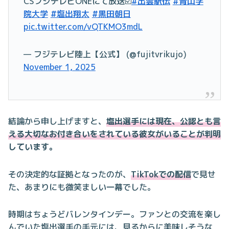
CSフジテレビONEにて放送☑️
#出雲駅伝
#青山学
院大学
#塩出翔太
#黒田朝日
pic.twitter.com/vQTKMO3mdL
— フジテレビ陸上【公式】 (@fujitvrikujo)
November 1, 2025
結論から申し上げますと、
塩出選手には現在、公認とも言
える大切なお付き合いをされている彼女がいることが判明
しています。
その決定的な証拠となったのが、
TikTokでの配信
で見せ
た、あまりにも微笑ましい一幕でした。
時期はちょうどバレンタインデー。ファンとの交流を楽し
んでいた塩出選手の手元には、見るからに美味しそうな