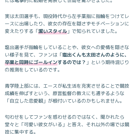
には電撃的に結婚を発表して世間を驚かせました。
実は太田選手も、現役時代から左手薬指に指輪をつけてレ
ースに出場したり、彼女の存在を隠さずモチベーションに
変えたりする「
潔いスタイル
」で知られていました。
塩出選手が指輪をしていることや、彼女への愛情を隠さな
い様子を見て、ファンは「
塩出くんも太田さんのように、
卒業と同時にゴールイン
するのでは？
」という期待混じり
の推測をしているのです。
青学陸上部には、エースが私生活を充実させることで競技
成績を伸ばすという、原晋監督の教えにも通ずるような
「自立した恋愛観」が根付いているのかもしれません。
匂わせをしてファンを惑わせるのではなく、聞かれたら
堂々と「可愛い彼女がいる」と答え、それ以外の場では競
技に集中する。