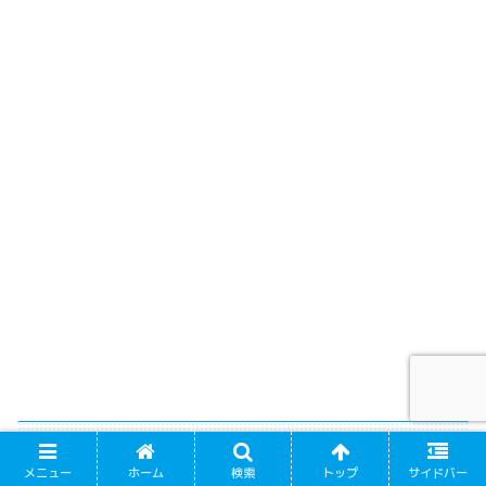
塩出翔太選手はイケメン！彼女はいる？まと
メニュー
ホーム
検索
トップ
サイドバー
め