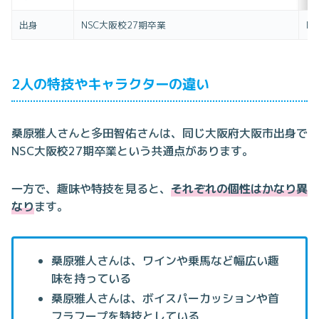
出身
NSC大阪校27期卒業
N
2人の特技やキャラクターの違い
桑原雅人さんと多田智佑さんは、同じ大阪府大阪市出身で
NSC大阪校27期卒業という共通点があります。
一方で、趣味や特技を見ると、
それぞれの個性はかなり異
なり
ます。
桑原雅人さんは、ワインや乗馬など幅広い趣
味を持っている
桑原雅人さんは、ボイスパーカッションや首
フラフープを特技としている