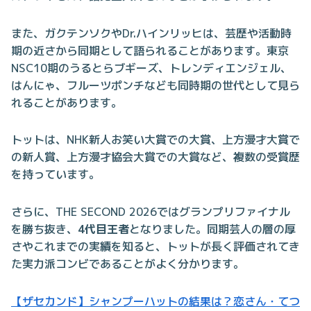
また、ガクテンソクやDr.ハインリッヒは、芸歴や活動時
期の近さから同期として語られることがあります。東京
NSC10期のうるとらブギーズ、トレンディエンジェル、
はんにゃ、フルーツポンチなども同時期の世代として見ら
れることがあります。
トットは、NHK新人お笑い大賞での大賞、上方漫才大賞で
の新人賞、上方漫才協会大賞での大賞など、複数の受賞歴
を持っています。
さらに、THE SECOND 2026ではグランプリファイナル
を勝ち抜き、
4代目王者
となりました。同期芸人の層の厚
さやこれまでの実績を知ると、トットが長く評価されてき
た実力派コンビであることがよく分かります。
【ザセカンド】シャンプーハットの結果は？恋さん・てつ