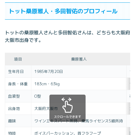
トット桑原雅人・多田智佑のプロフィール
トットの桑原雅人さんと多田智佑さんは、どちらも大阪府
大阪市出身です。
項目
桑原雅人
生年月日
1985年7月20日
1
身長・体重
183cm・63kg
17
血液型
O型
確
出身地
大阪府大阪市
大
スクロールできます
趣味
ワインエキスパート所持、乗馬ライセンス5級所持
カ
特技
ボイスパーカッション、首フラフープ
歌