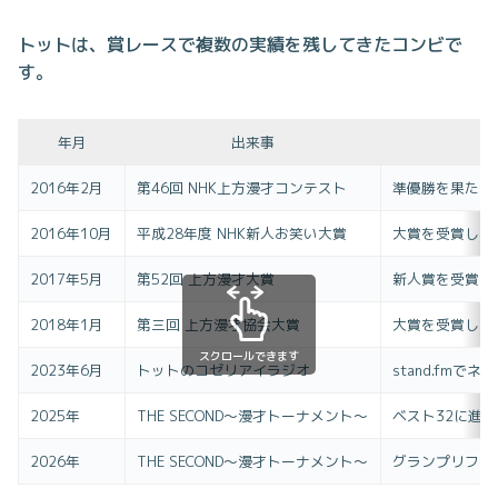
トットは、賞レースで複数の実績を残してきたコンビで
す。
年月
出来事
2016年2月
第46回 NHK上方漫才コンテスト
準優勝を果たし
2016年10月
平成28年度 NHK新人お笑い大賞
大賞を受賞し、
2017年5月
第52回 上方漫才大賞
新人賞を受賞し
2018年1月
第三回 上方漫才協会大賞
大賞を受賞し、
スクロールできます
2023年6月
トットのコゼリアイラジオ
stand.f
2025年
THE SECOND～漫才トーナメント～
ベスト32に進
2026年
THE SECOND～漫才トーナメント～
グランプリファ