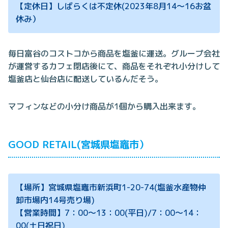
【定休日】しばらくは不定休(2023年8月14～16お盆
休み）
毎日富谷のコストコから商品を塩釜に運送。グループ会社
が運営するカフェ閉店後にて、商品をそれぞれ小分けして
塩釜店と仙台店に配送しているんだそう。
マフィンなどの小分け商品が1個から購入出来ます。
GOOD RETAIL(宮城県塩竈市）
【場所】宮城県塩竈市新浜町1-20-74(塩釜水産物仲
卸市場内14号売り場)
【営業時間】7：00～13：00(平日)/7：00～14：
00(土日祝日)