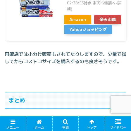
02:38:55時点 楽天市場調べ-
詳
細)
Amazon
楽天市場
Yahooショッピング
再販店では小分け販売もされてたりしますので、少量で試
してからコストコサイズを購入するのも良さそうです。
まとめ
めざましテレビで紹介されたコストコ再販店ストックマー
メニュー
ホーム
検索
トップ
サイドバー
トは、コストコ公認の転売店舗です。