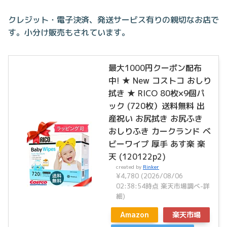
クレジット・電子決済、発送サービス有りの親切なお店で
す。小分け販売もされています。
最大1000円クーポン配布
中! ★ New コストコ おしり
拭き ★ RICO 80枚×9個パ
ック (720枚）送料無料 出
産祝い お尻拭き お尻ふき
おしりふき カークランド ベ
ビーワイプ 厚手 あす楽 楽
天 (120122p2)
created by
Rinker
¥4,780
(2026/08/06
02:38:54時点 楽天市場調べ-
詳
細)
Amazon
楽天市場