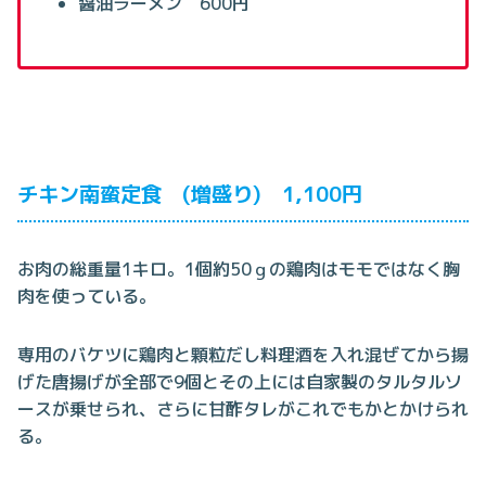
醤油ラーメン 600円
チキン南蛮定食 (増盛り) 1,100円
お肉の総重量1キロ。1個約50ｇの鶏肉はモモではなく胸
肉を使っている。
専用のバケツに鶏肉と顆粒だし料理酒を入れ混ぜてから揚
げた唐揚げが全部で9個とその上には自家製のタルタルソ
ースが乗せられ、さらに甘酢タレがこれでもかとかけられ
る。