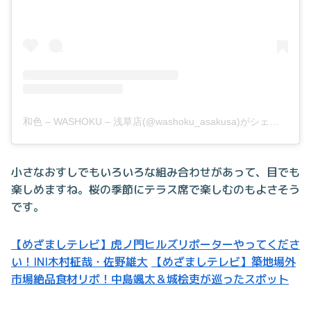
和色 – WASHOKU – 浅草店(@washoku_asakusa)がシェアした投稿
小さなおすしでもいろいろな組み合わせがあって、目でも
楽しめますね。桜の季節にテラス席で楽しむのもよさそう
です。
【めざましテレビ】虎ノ門ヒルズリポーターやってくださ
い！INI木村柾哉・佐野雄大
【めざましテレビ】築地場外
市場絶品食材リポ！中島颯太＆城桧吏が巡ったスポット