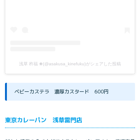
浅草 杵福 ❀(@asakusa_kinefuku)がシェアした投稿
ベビーカステラ 濃厚カスタード 600円
東京カレーパン 浅草雷門店