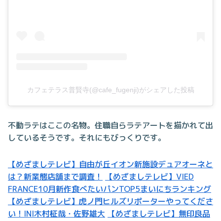
カフェテラス普賢寺(@cafe_fugenji)がシェアした投稿
不動ラテはここの名物。住職自らラテアートを描かれて出
しているそうです。それにもびっくりです。
【めざましテレビ】自由が丘イオン新施設デュアオーネと
は？新業態店舗まで調査！
【めざましテレビ】VIED
FRANCE10月新作食べたいパンTOP5まいにちランキング
【めざましテレビ】虎ノ門ヒルズリポーターやってくださ
い！INI木村柾哉・佐野雄大
【めざましテレビ】無印良品