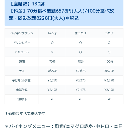
【座席数】130席
【料金】70分食べ放題6578円(大人)/100分食べ放
題・飲み放題8228円(大人)＊税込
バイキングプラン
いろは
まうたげ
うたげ
ドリンクバー
○
○
○
アルコール
✕
○
○
時間
70分
70分
100分
大人
¥6,578
¥7,678
¥8,228
子ども(小学生)
¥3,278
¥3,278
¥3,278
未就学児
¥2,178
¥2,178
¥2,178
3歳以下
¥0
¥0
¥0
＊価格はすべて税込です
＊バイキングメニュー：鮮魚(本マグロ赤身･中トロ・本日