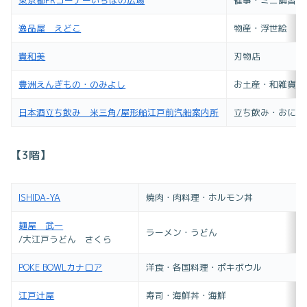
逸品屋 えどこ
物産・浮世絵
貴和美
刃物店
豊洲えんぎもの・のみよし
お土産・和雑貨・
日本酒立ち飲み 米三角/屋形船江戸前汽船案内所
立ち飲み・おにぎ
【3階】
ISHIDA-YA
焼肉・肉料理・ホルモン丼
麺屋 武一
ラーメン・うどん
/大江戸うどん さくら
POKE BOWLカナロア
洋食・各国料理・ポキボウル
江戸辻屋
寿司・海鮮丼・海鮮