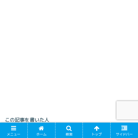
この記事を書いた人
管理人
メニュー
ホーム
検索
トップ
サイドバー
主婦ブロガーkouhauoliです。kouhauoliとは