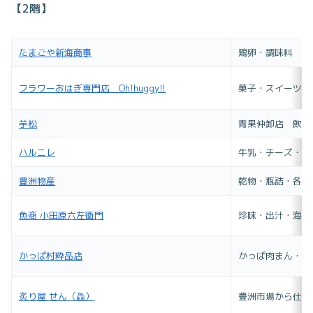
【2階】
たまごや新海商事
鶏卵・調味料
フラワーおはぎ専門店 Oh!huggy!!
菓子・スイーツ・
芋松
青果仲卸店 飲食
ハルニレ
牛乳・チーズ・ヨ
豊洲物産
乾物・瓶詰・各種
魚商 小田原六左衛門
珍味・出汁・海産
かっぱ村粋品店
かっぱ肉まん・海
炙り屋 せん（鱻）
豊洲市場から仕入