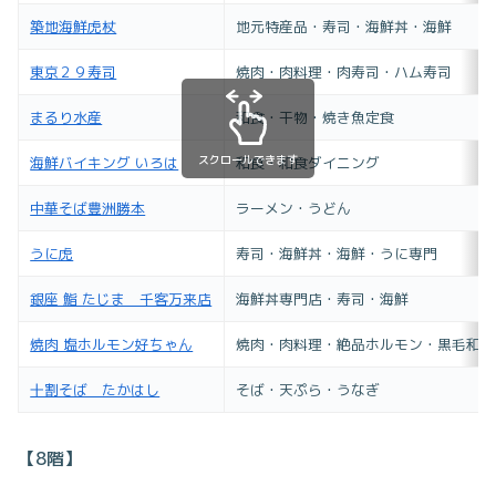
築地海鮮虎杖
地元特産品・寿司・海鮮丼・海鮮
東京２９寿司
焼肉・肉料理・肉寿司・ハム寿司
まるり水産
和食・干物・焼き魚定食
スクロールできます
海鮮バイキング いろは
和食・和食ダイニング
中華そば豊洲勝本
ラーメン・うどん
うに虎
寿司・海鮮丼・海鮮・うに専門
銀座 鮨 たじま 千客万来店
海鮮丼専門店・寿司・海鮮
焼肉 塩ホルモン好ちゃん
焼肉・肉料理・絶品ホルモン・黒毛和牛
十割そば たかはし
そば・天ぷら・うなぎ
【8階】