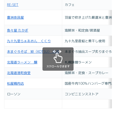
RE:SET
カフェ
豊洲奈良屋
羽釜で炊き上げた厳選米と豊洲の
魚々屋 たかぎ
海鮮丼・和定食/居酒屋
九十九里らぁあめん くくり
九十九里産蛤と煮干し使用
本まぐろそば 䱻（KOTSU） 本店
本まぐろ抽出スープ炙りまぐろチ
北海道ラーメン 醸
札幌味噌ラーメン
スクロールできます
北海道港町食堂
海鮮丼・定食・スープカレー
松屋精肉店
国産牛肉100％ハンバーグ専門店
ローソン
コンビニエンスストア