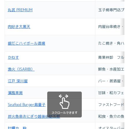
丸武 PREMIUM
玉子焼専門店プリ
肉好き大黒天
肉屋台串焼き・煮
銀だこハイボール酒場
たこ焼き・角ハイ
かねす
青果仲卸 フルー
漁火（ISARIBI）
鮮魚・水産加工品
江戸 深川屋
バー・居酒屋・和
濱風茶房
甘味・和カフェ
Seafood Burger島童子
ファストフード・
スクロールできます
炭火魚串おにぎり越後谷助五郎
和食・魚介の魚串
牡蠣や 粋
オイスターバー