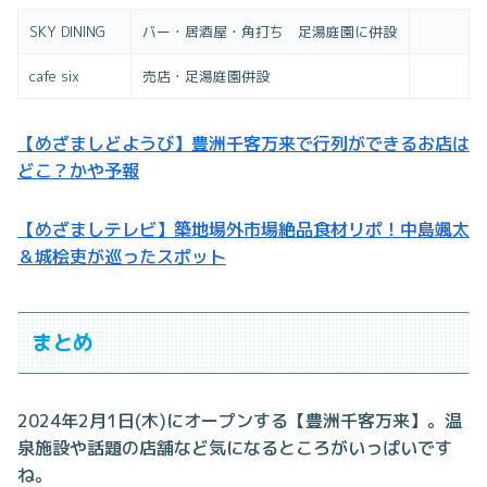
SKY DINING
バー・居酒屋・角打ち 足湯庭園に併設
cafe six
売店・足湯庭園併設
【めざましどようび】豊洲千客万来で行列ができるお店は
どこ？かや予報
【めざましテレビ】築地場外市場絶品食材リポ！中島颯太
＆城桧吏が巡ったスポット
まとめ
2024年2月1日(木)にオープンする【豊洲千客万来】。温
泉施設や話題の店舗など気になるところがいっぱいです
ね。