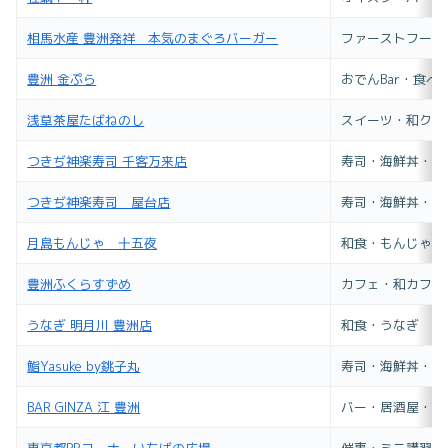
相馬水産 豊洲発祥 本気のまぐろバーガー
ファーストフード
豊洲 金ぷら
おでんBar・食べ
浅草茶屋たばねのし
スイーツ・和クレ
つきぢ神楽寿司 千客万来店
寿司・海鮮丼・海
つきぢ神楽寿司 屋台店
寿司・海鮮丼・海
月島もんじゃ 十五夜
和食・もんじゃ焼
豊洲ふくらすずめ
カフェ・和カフェ
うなぎ 明月川 豊洲店
和食・うなぎ
鮨Yasuke by銚子丸
寿司・海鮮丼・海
BAR GINZA 江 豊洲
バー・居酒屋・角
東京都PRコーナーいちばの広場
催事・ミニ講習会