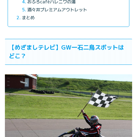
おふろcaféハレニワの湯
酒々井プレミアムアウトレット
まとめ
【めざましテレビ】GW一石二鳥スポットは
どこ？