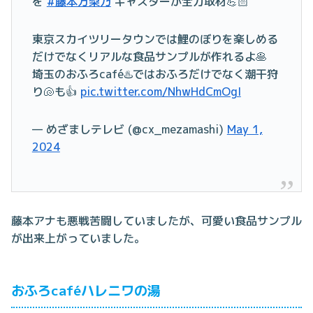
を
#藤本万梨乃
キャスターが全力取材💪🏻
東京スカイツリータウンでは鯉のぼりを楽しめる
だけでなくリアルな食品サンプルが作れるよ🥞
埼玉のおふろcafé♨️ではおふろだけでなく潮干狩
り🐚も👍
pic.twitter.com/NhwHdCmOgI
— めざましテレビ (@cx_mezamashi)
May 1,
2024
藤本アナも悪戦苦闘していましたが、可愛い食品サンプル
が出来上がっていました。
おふろcaféハレニワの湯