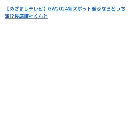
【めざましテレビ】GW2024新スポット遊ぶならどっち
派⁉長尾謙杜くんと