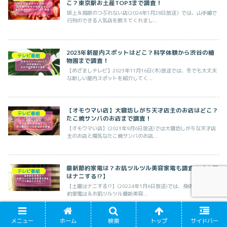
こ？東京駅お土産TOP3まで調査！
坂上＆指原のつぶれない店(2024年1月28日放送）では、山手線で
行列のできる人気店を教えてくれまし...
2023年新屋内スポットはどこ？科学体験から渋谷の植
テレビ番組
物園まで調査！
【めざましテレビ】2023年11月16日(木)放送では、冬でも大丈夫
な新しい屋内スポットを紹介してく...
【オモウマい店】大寝坊しがち天才店主のお店はどこ？
テレビ番組
たこ焼サンバのお店まで調査！
【オモウマい店】(2023年9月6日放送)では大寝坊しがちな天才店
主のお店と陽気なたこ焼サンバのお店...
最新節約家電は？お肌ツルツル美容家電も調査！【土曜
テレビ番組
はナニする!?】
【土曜はナニする!?】(20224年1月6日放送)では、身体ポカポカ節
約家電は＆お肌ツルツル最新美容...
メニュー
ホーム
検索
トップ
サイドバー