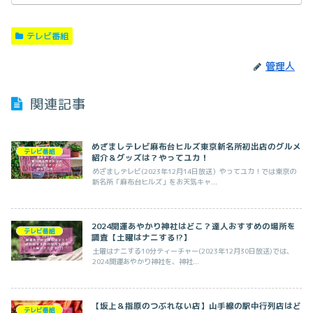
テレビ番組
管理人
関連記事
めざましテレビ麻布台ヒルズ東京新名所初出店のグルメ
テレビ番組
紹介＆グッズは？やってユカ！
めざましテレビ(2023年12月14日放送）やってユカ！では東京の
新名所「麻布台ヒルズ」をお天気キャ...
2024開運あやかり神社はどこ？達人おすすめの場所を
テレビ番組
調査【土曜はナニする!?】
土曜はナニする10分ティーチャー(2023年12月30日放送)では、
2024開運あやかり神社を、神社...
【坂上＆指原のつぶれない店】山手線の駅中行列店はど
テレビ番組