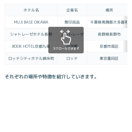
ホテル名
企業名
場所
MUJI BASE OIKAWA
無印良品
千葉県夷隅郡大多喜町
シャトレーゼホテル長野
シャトレーゼ
長野県長野市
BOOK HOTEL京都九条
小学館
京都市南区
スクロールできます
ロッテシティホテル錦糸町
ロッテ
東京墨田区
それぞれの場所や特徴を紹介していきます。