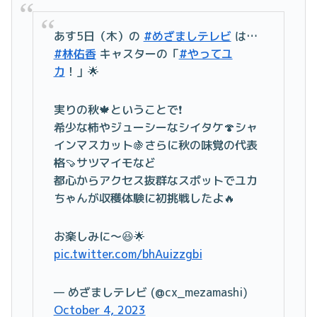
あす5日（木）の
#めざましテレビ
は…
#林佑香
キャスターの「
#やってユ
カ
！」🌟
実りの秋🍁ということで❗
希少な柿やジューシーなシイタケ🍄シャ
インマスカット🍇さらに秋の味覚の代表
格🍠サツマイモなど
都心からアクセス抜群なスポットでユカ
ちゃんが収穫体験に初挑戦したよ🔥
お楽しみに〜😆🌟
pic.twitter.com/bhAuizzgbi
— めざましテレビ (@cx_mezamashi)
October 4, 2023