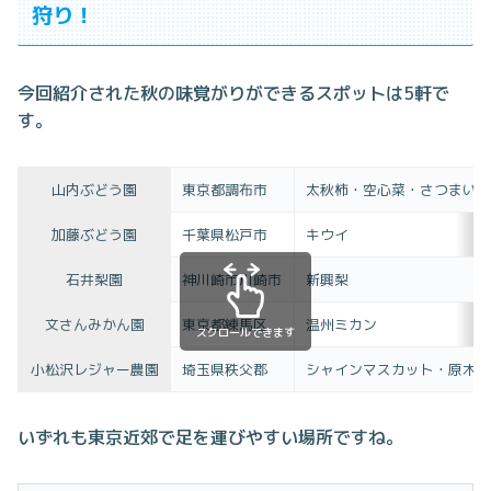
狩り！
今回紹介された秋の味覚がりができるスポットは5軒で
す。
山内ぶどう園
東京都調布市
太秋柿・空心菜・さつまい
加藤ぶどう園
千葉県松戸市
キウイ
石井梨園
神川崎市川崎市
新興梨
文さんみかん園
東京都練馬区
温州ミカン
スクロールできます
小松沢レジャー農園
埼玉県秩父郡
シャインマスカット・原木
いずれも東京近郊で足を運びやすい場所ですね。