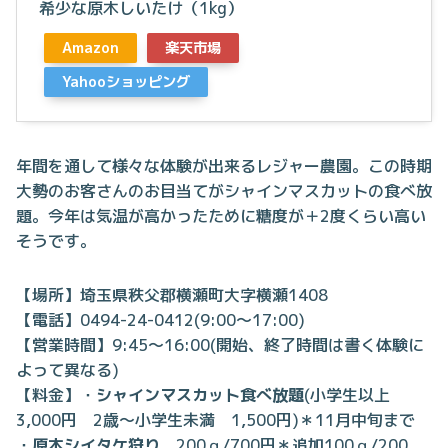
希少な原木しいたけ（1kg）
Amazon
楽天市場
Yahooショッピング
年間を通して様々な体験が出来るレジャー農園。この時期
大勢のお客さんのお目当てがシャインマスカットの食べ放
題。今年は気温が高かったために糖度が＋2度くらい高い
そうです。
【場所】埼玉県秩父郡横瀬町大字横瀬1408
【電話】0494-24-0412(9:00～17:00)
【営業時間】9:45～16:00(開始、終了時間は書く体験に
よって異なる)
【料金】・
シャインマスカット食べ放題
(小学生以上
3,000円 2歳～小学生未満 1,500円)＊11月中旬まで
・
原木シイタケ狩り
200ｇ/700円＊追加100ｇ/200