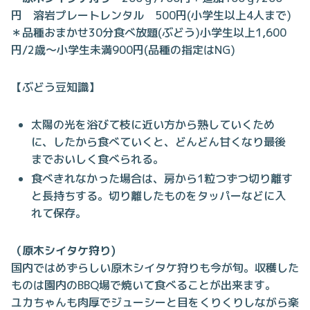
円 溶岩プレートレンタル 500円(小学生以上4人まで)
＊品種おまかせ30分食べ放題(ぶどう)小学生以上1,600
円/2歳～小学生未満900円(品種の指定はNG)
【ぶどう豆知識】
太陽の光を浴びて枝に近い方から熟していくため
に、したから食べていくと、どんどん甘くなり最後
までおいしく食べられる。
食べきれなかった場合は、房から1粒つずつ切り離す
と長持ちする。切り離したものをタッパーなどに入
れて保存。
（原木シイタケ狩り)
国内ではめずらしい原木シイタケ狩りも今が旬。収穫した
ものは園内のBBQ場で焼いて食べることが出来ます。
ユカちゃんも肉厚でジューシーと目をくりくりしながら楽