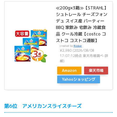
≪200g×3箱≫【STRAHL】
シュトレール チーズフォン
デュ スイス産 パーティー
BBQ 家飲み 宅飲み 冷蔵食
品 クール冷蔵【costco コ
ストコ コストコ通販】
created by
Rinker
¥2,980
(2026/08/08
17:07:12時点 楽天市場調べ-
詳
細)
Amazon
楽天市場
Yahooショッピング
第6位 アメリカンスライスチーズ