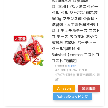
≪56個入≫ ◎多量版！
◎【Bell】ベル ミニベビー
ベル ベル ジャポン 個包装
560g フランス産 ◎香料・
防腐剤・人工着色料不使用
◎ ナチュラルチーズ コスト
コ チーズ おつまみ おやつ
家飲み 宅飲み パーティー
クール冷蔵 MINI
Babybel【costco コストコ
コストコ通販】
created by
Rinker
¥6,380
(2026/08/08
17:07:13時点 楽天市場調べ-
詳
細)
Amazon
楽天市場
Yahooショッピング