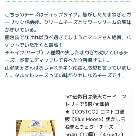
こちらのチーズはディップタイプ。焦がしたたまねぎとガ
ーリックが絶妙。クリームチーズとサワークリームの酸味
がきいている。
個包装でなければ食べ過ぎてしまうとマニアさん絶賛。バ
ゲットでいただくと最高！
チャイブ(ハーブ）２種類の焦したまねぎが効いているチ
ーズ。野菜にディップして食べたり唐揚げにも。
山瀬まみさんはおしゃれチキン南蛮と感想を言っていまし
た。タルタルソースっぽい味がクセになるチーズです。
5の倍数日は楽天カードエン
トリーで5倍/★即納
★【COSTCO】コストコ通
販【Blue Moose】焦がし玉
ねぎとチェダーチーズ
564g（12個）（47g×12）